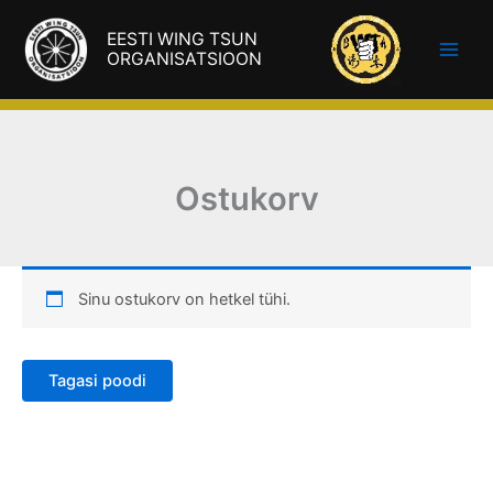
Skip
EESTI WING TSUN
to
ORGANISATSIOON
content
Ostukorv
Sinu ostukorv on hetkel tühi.
Tagasi poodi