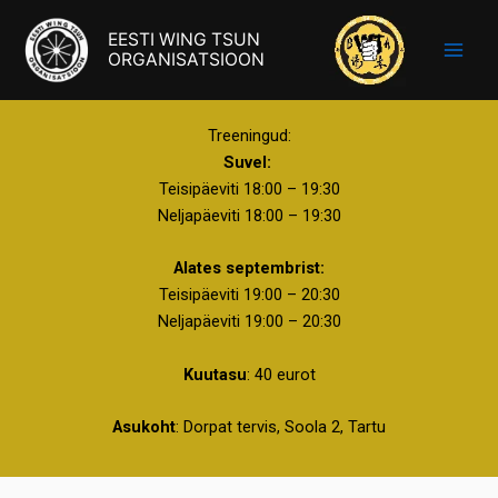
Skip
EESTI WING TSUN
to
ORGANISATSIOON
content
Treeningud:
Suvel:
Teisipäeviti 18:00 – 19:30
Neljapäeviti
18:00
–
19:30
Alates septembrist:
Teisipäeviti 19:00 – 20:30
Neljapäeviti 19:00 – 20:30
Kuutasu
: 40 eurot
Asukoht
: Dorpat tervis, Soola 2, Tartu